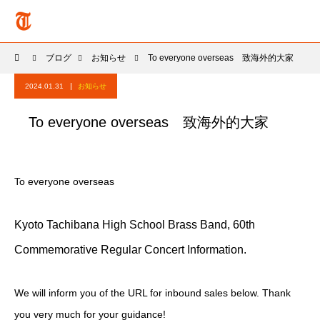
ブログ
お知らせ
To everyone overseas 致海外的大家
2024.01.31
お知らせ
To everyone overseas 致海外的大家
To everyone overseas
Kyoto Tachibana High School Brass Band, 60th
Commemorative Regular Concert Information.
We will inform you of the URL for inbound sales below. Thank
you very much for your guidance!