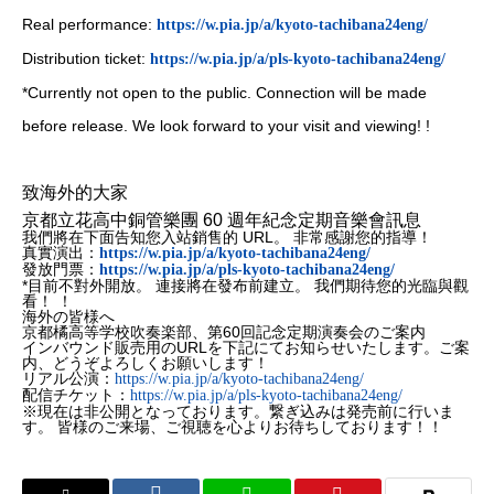
Real performance:
https://w.pia.jp/a/kyoto-tachibana24eng/
Distribution ticket:
https://w.pia.jp/a/pls-kyoto-tachibana24eng/
*Currently not open to the public. Connection will be made
before release. We look forward to your visit and viewing! !
致海外的大家
京都立花高中銅管樂團 60 週年紀念定期音樂會訊息
我們將在下面告知您入站銷售的 URL。 非常感謝您的指導！
真實演出：
https://w.pia.jp/a/kyoto-tachibana24eng/
發放門票：
https://w.pia.jp/a/pls-kyoto-tachibana24eng/
*目前不對外開放。 連接將在發布前建立。 我們期待您的光臨與觀
看！ ！
海外の皆様へ
京都橘高等学校吹奏楽部、第60回記念定期演奏会のご案内
インバウンド販売用のURLを下記にてお知らせいたします。ご案
内、どうぞよろしくお願いします！
リアル公演：
https://w.pia.jp/a/kyoto-tachibana24eng/
配信チケット：
https://w.pia.jp/a/pls-kyoto-tachibana24eng/
※現在は非公開となっております。繋ぎ込みは発売前に行いま
す。 皆様のご来場、ご視聴を心よりお待ちしております！！